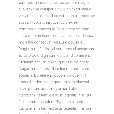
euismod tincidunt ut laoreet dolore magna
aliquam erat volutpat. Ut wisi enim ad minim
veniam, quis nostrud exerci tation ullamcorper
suscipit lobortis nisl ut aliquip ex ea
commodo consequat. Duis autem vel eum
iriure dolor in hendrerit in vulputate velit esse
molestie consequat, vel illum dolore eu
feugiat nulla facilisis at vero eros et accumsan
et iusto odio dignissim qui blandit praesent
luptatum zzril delenit augue duis dolore te
feugait nulla facilisi. Nam liber tempor cum
soluta nobis eleifend option congue nihil
imperdiet doming id quod mazim placerat
facer possim assum. Typi non habent
claritatem insitam; est usus legentis in iis qui
facit eorum claritatem. Typi non habent
claritatem insitam; est usus legentis in iis qui