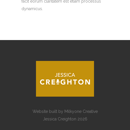
facit eorum claritatem est etiam processus
dynamicus.
Website built by
Milkyone Creative
Jessica Creighton 2026